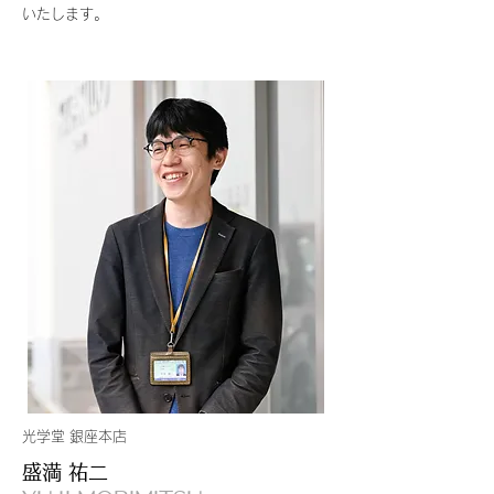
いたします。
光学堂 銀座本店
盛満 祐二