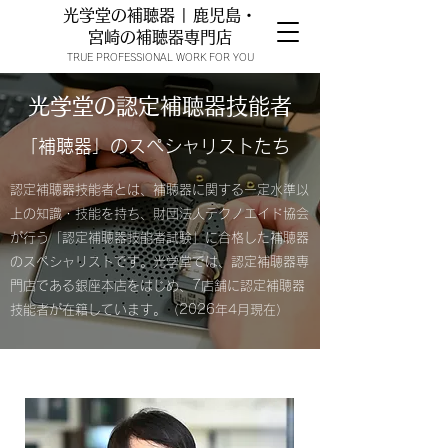
光学堂の補聴器 | 鹿児島・
宮崎の補聴器専門店
TRUE PROFESSIONAL WORK FOR YOU
光学堂の​認定補聴器技能者
「補聴器」のスペシャリストたち
認定補聴器技能者とは、補聴器に関する一定水準以
上の知識・技能を持ち、財団法人テクノエイド協会
が行う「認定補聴器技能者試験」に合格した補聴器
のスペシャリストです。光学堂では、認定補聴器専
門店である銀座本店をはじめ、7店舗に認定補聴器
技能者が在籍しています。（2026年4
月現在）