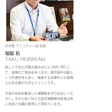
光学堂 アミュウィー店 店長
堀脇 拓
TAKU HORIWAKI
新しくできたJR鹿児島中央ビル AMU WE に
て、皆様のご相談を承ります。鹿児島中央駅と
いう利便性等もあり、隣接する耳鼻科との連携
も出来る事が大きなメリットです。
先進の技術を駆使した補聴器をぜひお試しくだ
さい。そのために私たち認定補聴器技能者は常
に技術と知識の習得にと努めています。